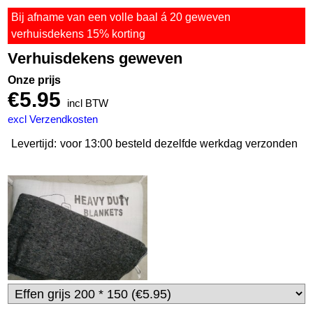
Bij afname van een volle baal á 20 geweven
verhuisdekens 15% korting
Verhuisdekens geweven
Onze prijs
€
5.95
incl BTW
excl Verzendkosten
Levertijd:
voor 13:00 besteld dezelfde werkdag verzonden